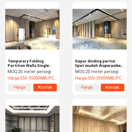
Temporary Folding
Dapur dinding partisi
Partition Walls Single
lipat mudah dioperasikan
Door Untuk Ruang Tamu
Pusat Pameran
MOQ:
20 meter persegi
MOQ:
20 meter persegi
Harga:
550-3500RMB/PC (FOB) Tax Not Included
Harga:
550-3500RMB/PC (FOB) Tax Not Included
Harga
Kontak
Harga
Kontak
terbaik
terbaik