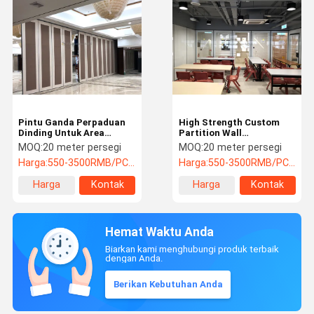
Pintu Ganda Perpaduan
High Strength Custom
Dinding Untuk Area
Partition Wall
Isolasi Kamar Tidur
Professional Dengan
MOQ:
20 meter persegi
MOQ:
20 meter persegi
Aluminium Alloy Frame
Harga:
550-3500RMB/PC (FOB) Tax Not Included
Harga:
550-3500RMB/PC (FOB) Tax Not Included
Harga
Kontak
Harga
Kontak
terbaik
terbaik
Hemat Waktu Anda
Biarkan kami menghubungi produk terbaik
dengan Anda.
Berikan Kebutuhan Anda