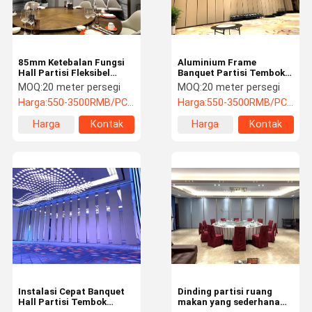
85mm Ketebalan Fungsi
Aluminium Frame
Hall Partisi Fleksibel
Banquet Partisi Tembok
Partisi Tembok tahan api
Panel Tembok Operasi
MOQ:
20 meter persegi
MOQ:
20 meter persegi
Ringan
Harga:
550-3500RMB/PC (FOB) Tax Not Included
Harga:
550-3500RMB/PC (FOB) Tax Not Included
Harga
Kontak
Harga
Kontak
terbaik
terbaik
Rumah
Produk
Video
Tentang Kita
Instalasi Cepat Banquet
Dinding partisi ruang
Hall Partisi Tembok
makan yang sederhana