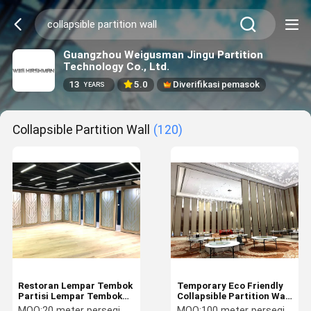
Guangzhou Weigusman Jingu Partition
Technology Co., Ltd.
13
5.0
Diverifikasi pemasok
YEARS
Collapsible Partition Wall
(120)
Restoran Lempar Tembok
Temporary Eco Friendly
Partisi Lempar Tembok
Collapsible Partition Wall
Partisi Disesuaikan
Accordion Wall Divider
MOQ:
20 meter persegi
MOQ:
100 meter persegi