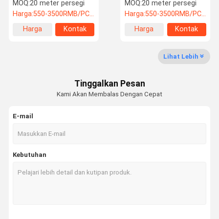
Pencegahan Kebakaran
dan elegan Ketebalan
MOQ:
20 meter persegi
MOQ:
20 meter persegi
85mm-100mm
Harga:
550-3500RMB/PC (FOB) Tax Not Included
Harga:
550-3500RMB/PC (FOB) Tax Not Included
Wisata
Kontrol
Berita
Quote
Harga
Kontak
Harga
Kontak
Pabrik
Kualitas
Request
terbaik
terbaik
Suatu
Lihat Lebih
Dinding Partisi Lipat
Tinggalkan Pesan
Tembok Pembagian Lolos
Kami Akan Membalas Dengan Cepat
dinding partisi mobile
E-mail
Tembok Pembagian Komersial
Tembok pemisah yang bisa ditarik
Kebutuhan
Dinding partisi khusus
Dinding Pintu
dinding akustik yang dapat dioperasikan