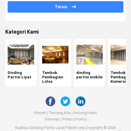
Terus
Dinding Pembagian Kantor
Dinding Lipat yang Kekat Suara
Kategori Kami
Partisi Ruang Konferensi
Pembagi dinding sementara
Dinding
Tembok
dinding
Tembok
Partisi Lipat
Pembagian
partisi mobile
Pembagia
Lolos
Komersial
Rumah
Tentang kita
Hubungi kami
Sitemap
Privacy Policy
Kualitas
Dinding Partisi Lipat
Pabrik cina.Copyright © 2026