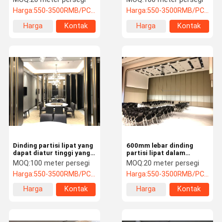
Ramah Lingkungan
Harga:
550-3500RMB/PC (FOB) Tax Not Included
Harga:
550-3500RMB/PC (FOB) Tax Not Included
Harga
Kontak
Harga
Kontak
terbaik
terbaik
Dinding partisi lipat yang
600mm lebar dinding
dapat diatur tinggi yang
partisi lipat dalam
bergerak untuk pesta
ruangan untuk ruang
MOQ:
100 meter persegi
MOQ:
20 meter persegi
komersial
Harga:
550-3500RMB/PC (FOB) Tax Not Included
Harga:
550-3500RMB/PC (FOB) Tax Not Included
Harga
Kontak
Harga
Kontak
terbaik
terbaik